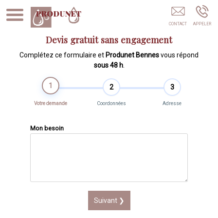
Location De Bennes STRASBOURG
Devis gratuit sans engagement
Complétez ce formulaire et
Produnet Bennes
vous répond
sous 48 h
.
1
2
3
Votre demande
Coordonnées
Adresse
Mon besoin
Suivant ❯